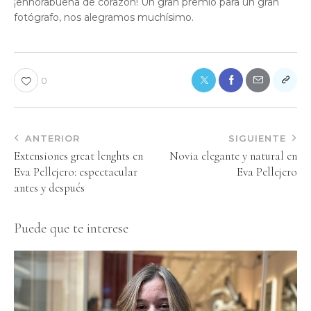
¡enhorabuena de corazón! Un gran premio para un gran
fotógrafo, nos alegramos muchísimo.
0
ANTERIOR
SIGUIENTE
Extensiones great lenghts en
Novia elegante y natural en
Eva Pellejero: espectacular
Eva Pellejero
antes y después
Puede que te interese