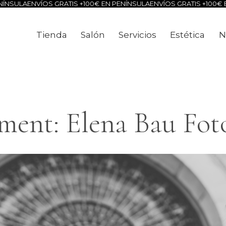
ÍNSULA
ENVÍOS GRATIS +100€ EN PENÍNSULA
ENVÍOS GRATIS +100€ E
Tienda
Salón
Servicios
Estética
N
Tienda
Salón
Servicios
Estéti
ment: Elena Bau Foto