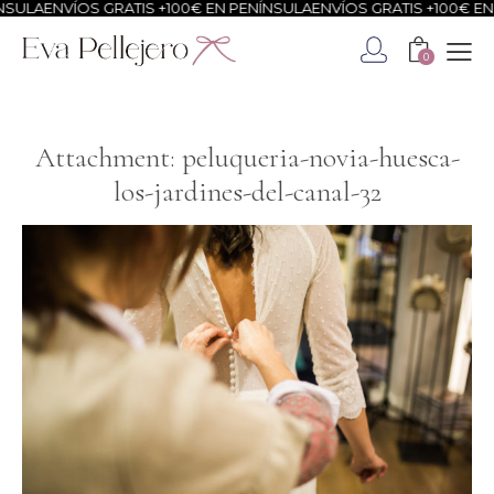
SULA
ENVÍOS GRATIS +100€ EN PENÍNSULA
ENVÍOS GRATIS +100€ EN 
0
Attachment: peluqueria-novia-huesca-
los-jardines-del-canal-32