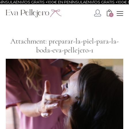
ÍNSULA
ENVÍOS GRATIS +100€ EN PENÍNSULA
ENVÍOS GRATIS +100€ E
0
Attachment: preparar-la-piel-para-la-
boda-eva-pellejero-1