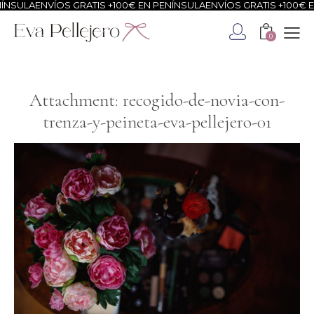
NSULA
ENVÍOS GRATIS +100€ EN PENÍNSULA
ENVÍOS GRATIS +100€ EN
0
Attachment: recogido-de-novia-con-
trenza-y-peineta-eva-pellejero-01