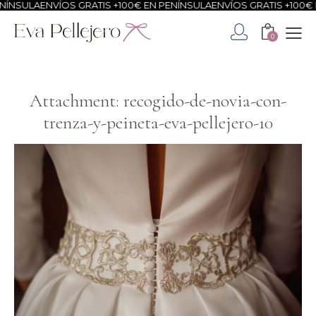
ÍNSULA
ENVÍOS GRATIS +100€ EN PENÍNSULA
ENVÍOS GRATIS +100€ E
0
Attachment: recogido-de-novia-con-
trenza-y-peineta-eva-pellejero-10