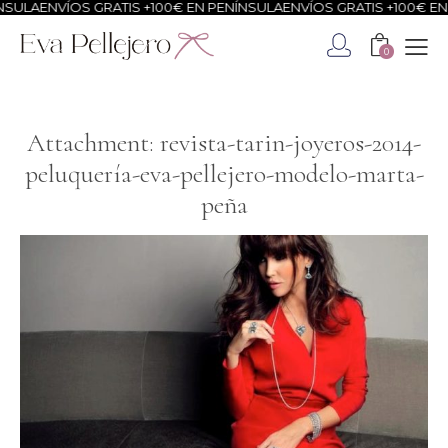
SULA
ENVÍOS GRATIS +100€ EN PENÍNSULA
ENVÍOS GRATIS +100€ EN 
0
Attachment: revista-tarin-joyeros-2014-
peluquería-eva-pellejero-modelo-marta-
peña