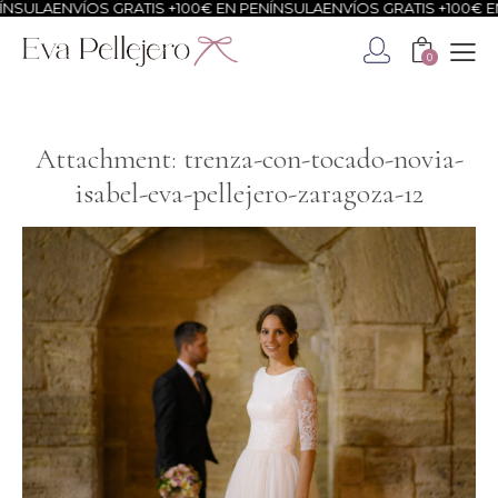
NSULA
ENVÍOS GRATIS +100€ EN PENÍNSULA
ENVÍOS GRATIS +100€ EN
0
Attachment: trenza-con-tocado-novia-
isabel-eva-pellejero-zaragoza-12