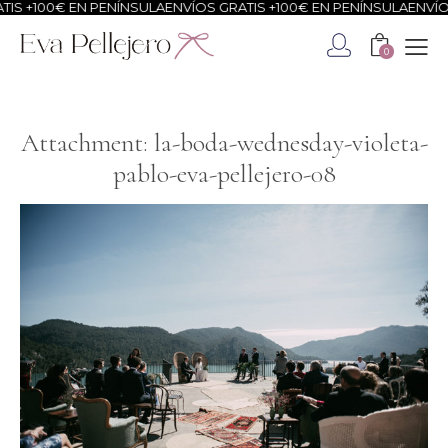
IS +100€ EN PENÍNSULA
ENVÍOS GRATIS +100€ EN PENÍNSULA
ENVÍOS
0
Attachment: la-boda-wednesday-violeta-
pablo-eva-pellejero-08