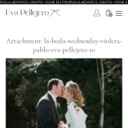
NSULA
ENVÍOS GRATIS +100€ EN PENÍNSULA
ENVÍOS GRATIS +100€ EN
0
Attachment: la-boda-wednesday-violeta-
pablo-eva-pellejero-10