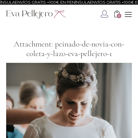
NSULA
ENVÍOS GRATIS +100€ EN PENÍNSULA
ENVÍOS GRATIS +100€ EN
0
Attachment: peinado-de-novia-con-
coleta-y-lazo-eva-pellejero-1