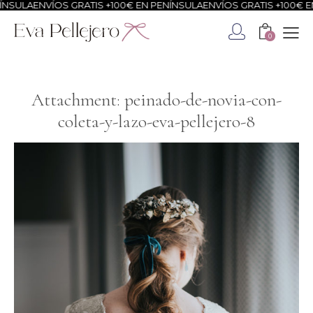
NSULA
ENVÍOS GRATIS +100€ EN PENÍNSULA
ENVÍOS GRATIS +100€ EN
0
Attachment: peinado-de-novia-con-
coleta-y-lazo-eva-pellejero-8