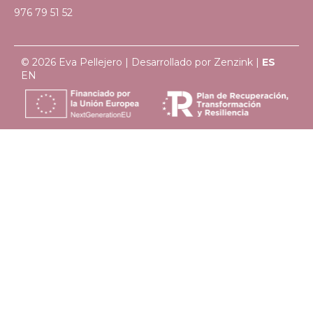
976 79 51 52
© 2026 Eva Pellejero | Desarrollado por
Zenzink
|
ES
EN