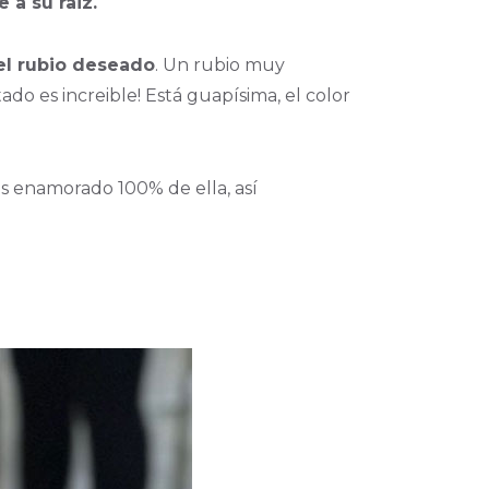
 a su raiz.
el rubio deseado
. Un rubio muy
ado es increible! Está guapísima, el color
os enamorado 100% de ella, así