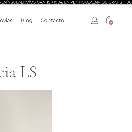
A
ENVÍOS GRATIS +100€ EN PENÍNSULA
ENVÍOS GRATIS +100€ EN PEN
ovias
Blog
Contacto
0
ca
Novias
Blog
Contacto
0
cia LS