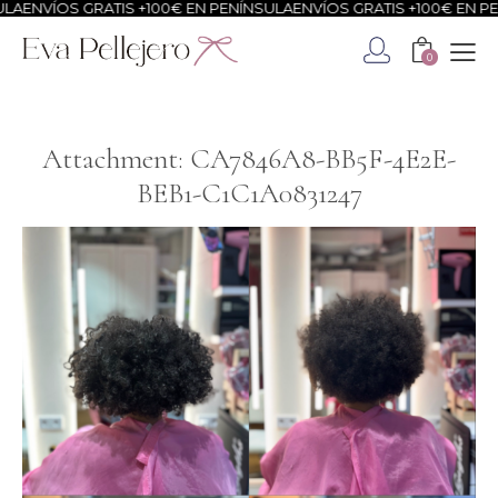
LA
ENVÍOS GRATIS +100€ EN PENÍNSULA
ENVÍOS GRATIS +100€ EN PE
0
Attachment: CA7846A8-BB5F-4E2E-
BEB1-C1C1A0831247