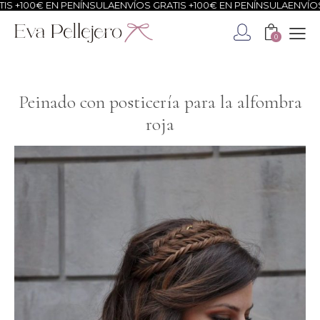
0€ EN PENÍNSULA
ENVÍOS GRATIS +100€ EN PENÍNSULA
ENVÍOS GRATI
0
Peinado con posticería para la alfombra
roja