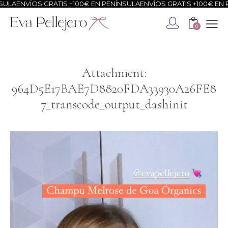
ULA
ENVÍOS GRATIS +100€ EN PENÍNSULA
ENVÍOS GRATIS +100€ EN P
0
Attachment:
964D5E17BAE7D8820FDA33930A26FE8
7_transcode_output_dashinit
Reproductor
de
vídeo