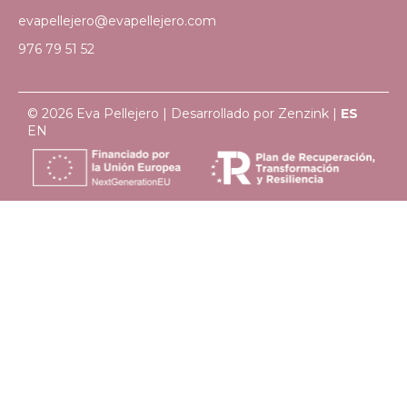
evapellejero@evapellejero.com
976 79 51 52
© 2026 Eva Pellejero | Desarrollado por
Zenzink
|
ES
EN