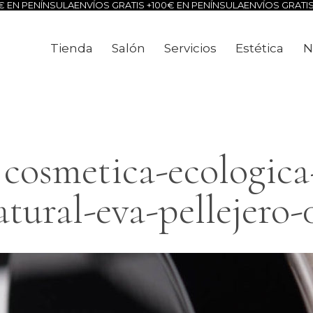
 EN PENÍNSULA
ENVÍOS GRATIS +100€ EN PENÍNSULA
ENVÍOS GRATIS 
Tienda
Salón
Servicios
Estética
N
Tienda
Salón
Servicios
Estéti
cosmetica-ecologica-
atural-eva-pellejero-