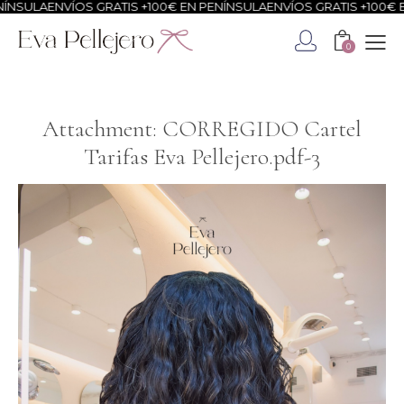
ÍNSULA
ENVÍOS GRATIS +100€ EN PENÍNSULA
ENVÍOS GRATIS +100€ E
0
Attachment: CORREGIDO Cartel
Tarifas Eva Pellejero.pdf-3