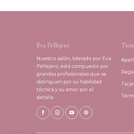
Eva Pellejero
Tien
Nuestro salón, liderado por Eva
#pell
Pellejero, está compuesto por
Regal
grandes profesionales que se
distinguen por su habilidad
Tarje
técnica y su amor por el
Térmi
detalle.