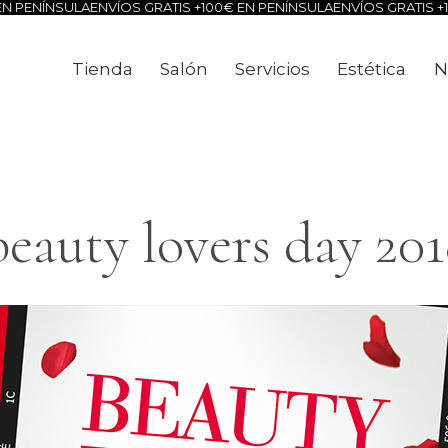
 PENÍNSULA
ENVÍOS GRATIS +100€ EN PENÍNSULA
ENVÍOS GRATIS +10
Tienda
Salón
Servicios
Estética
N
Tienda
Salón
Servicios
Estéti
eauty lovers day 2018