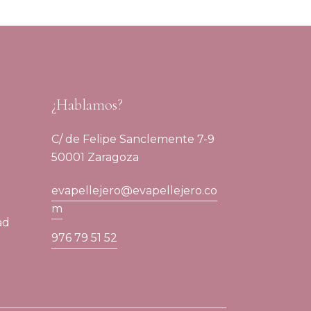
¿Hablamos?
C/ de Felipe Sanclemente 7-9
50001 Zaragoza
evapellejero@evapellejero.co
m
ad
976 79 51 52