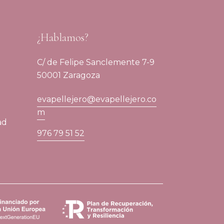
¿Hablamos?
C/ de Felipe Sanclemente 7-9
50001 Zaragoza
evapellejero@evapellejero.co
m
ad
976 79 51 52