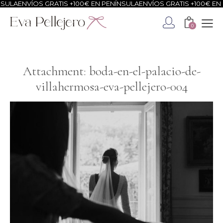
ULA
ENVÍOS GRATIS +100€ EN PENÍNSULA
ENVÍOS GRATIS +100€ EN P
0
Attachment: boda-en-el-palacio-de-
villahermosa-eva-pellejero-004