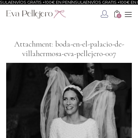
SULA
ENVÍOS GRATIS +100€ EN PENÍNSULA
ENVÍOS GRATIS +100€ EN 
0
Attachment: boda-en-el-palacio-de-
villahermosa-eva-pellejero-007