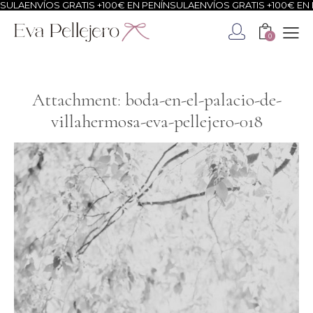
ULA
ENVÍOS GRATIS +100€ EN PENÍNSULA
ENVÍOS GRATIS +100€ EN P
0
Attachment: boda-en-el-palacio-de-
villahermosa-eva-pellejero-018