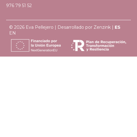
976 79 51 52
© 2026 Eva Pellejero | Desarrollado por
Zenzink
|
ES
EN