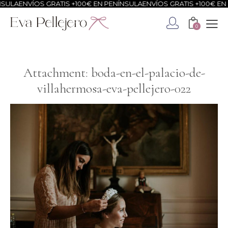
ULA
ENVÍOS GRATIS +100€ EN PENÍNSULA
ENVÍOS GRATIS +100€ EN P
0
Attachment: boda-en-el-palacio-de-
villahermosa-eva-pellejero-022