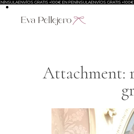
ÍNSULA
ENVÍOS GRATIS +100€ EN PENÍNSULA
ENVÍOS GRATIS +100€ E
Attachment: 
g