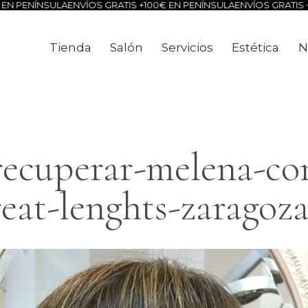
N PENÍNSULA
ENVÍOS GRATIS +100€ EN PENÍNSULA
ENVÍOS GRATIS +1
Tienda
Salón
Servicios
Estética
N
Tienda
Salón
Servicios
Estéti
recuperar-melena-con
reat-lenghts-zaragoza