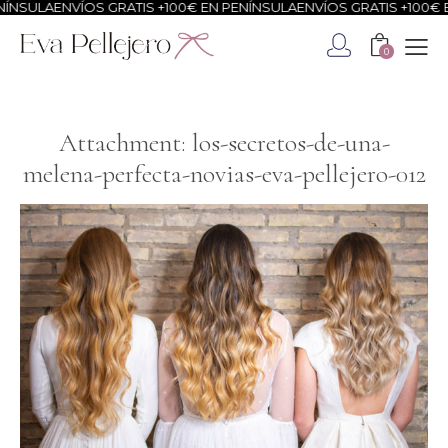
ÍNSULA
ENVÍOS GRATIS +100€ EN PENÍNSULA
ENVÍOS GRATIS +100€ E
0
Attachment: los-secretos-de-una-
melena-perfecta-novias-eva-pellejero-012