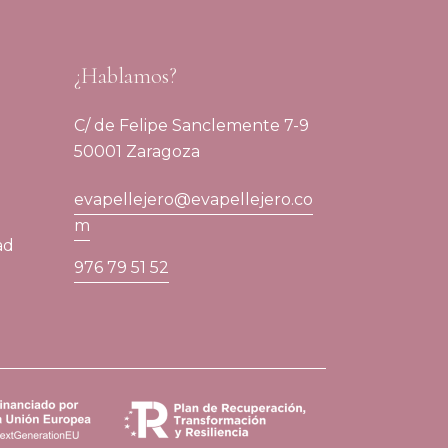
¿Hablamos?
C/ de Felipe Sanclemente 7-9
50001 Zaragoza
evapellejero@evapellejero.co
m
ad
976 79 51 52