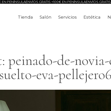
EN PENÍNSULA
ENVÍOS GRATIS +100€ EN PENÍNSULA
ENVÍOS GRATIS +
Tienda
Salón
Servicios
Estética
N
Tienda
Salón
Servicios
Estéti
: peinado-de-novia-c
suelto-eva-pellejero