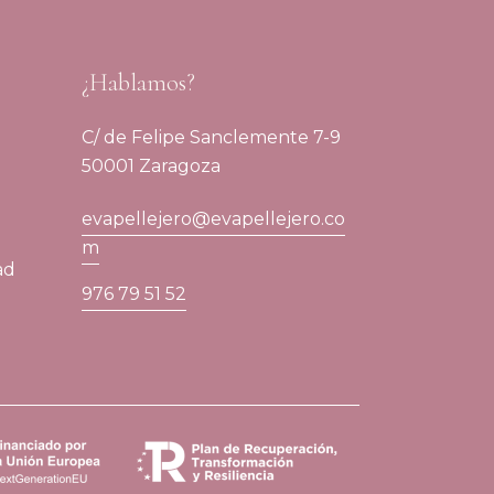
¿Hablamos?
C/ de Felipe Sanclemente 7-9
50001 Zaragoza
evapellejero@evapellejero.co
m
ad
976 79 51 52