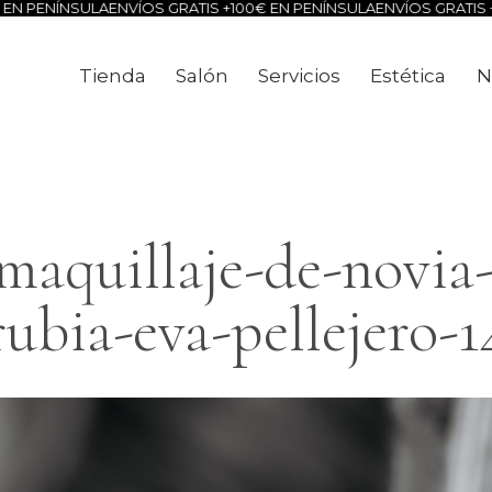
N PENÍNSULA
ENVÍOS GRATIS +100€ EN PENÍNSULA
ENVÍOS GRATIS +1
Tienda
Salón
Servicios
Estética
N
Tienda
Salón
Servicios
Estéti
aquillaje-de-novia-
rubia-eva-pellejero-1