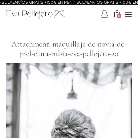
SULA
ENVÍOS GRATIS +100€ EN PENÍNSULA
ENVÍOS GRATIS +100€ EN 
0
Attachment: maquillaje-de-novia-de-
piel-clara-rubia-eva-pellejero-20