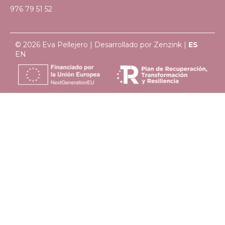
976 79 51 52
© 2026 Eva Pellejero | Desarrollado por
Zenzink
|
ES
EN