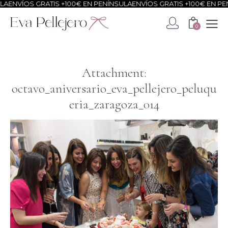
VÍOS GRATIS +100€ EN PENÍNSULA
ENVÍOS GRATIS +100€ EN PENÍNS
0
Attachment:
octavo_aniversario_eva_pellejero_peluqu
eria_zaragoza_014