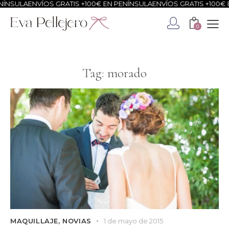
ÍNSULA
ENVÍOS GRATIS +100€ EN PENÍNSULA
ENVÍOS GRATIS +100€ E
0
Tag: morado
MAQUILLAJE
,
NOVIAS
1 de mayo de 2015