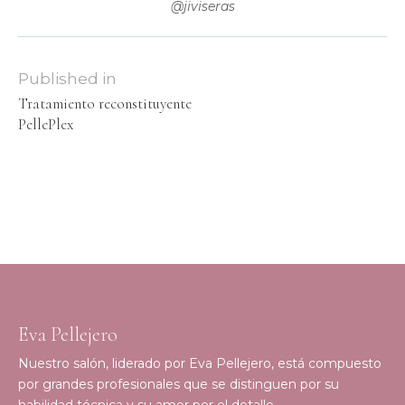
@jiviseras
Published in
Tratamiento reconstituyente
PellePlex
Eva Pellejero
Nuestro salón, liderado por Eva Pellejero, está compuesto
por grandes profesionales que se distinguen por su
habilidad técnica y su amor por el detalle.