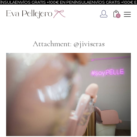
NSULA
ENVÍOS GRATIS +100€ EN PENÍNSULA
ENVÍOS GRATIS +100€ EN
0
Attachment: @jiviseras