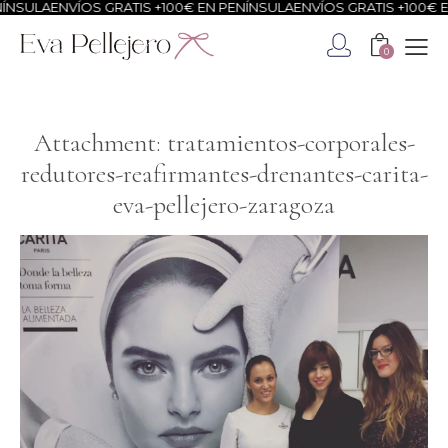
NSULA
ENVÍOS GRATIS +100€ EN PENÍNSULA
ENVÍOS GRATIS +100€ EN
0
Attachment: tratamientos-corporales-
redutores-reafirmantes-drenantes-carita-
eva-pellejero-zaragoza