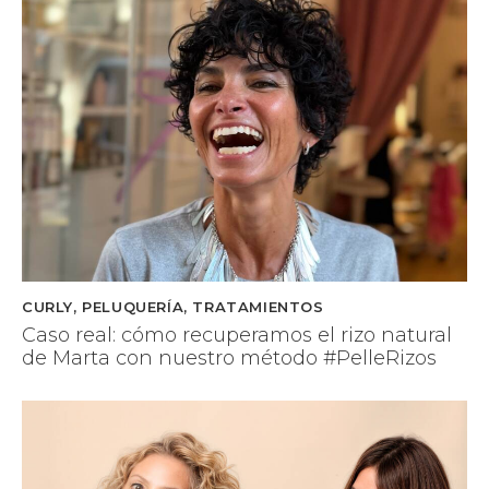
CURLY
,
PELUQUERÍA
,
TRATAMIENTOS
Caso real: cómo recuperamos el rizo natural
de Marta con nuestro método #PelleRizos