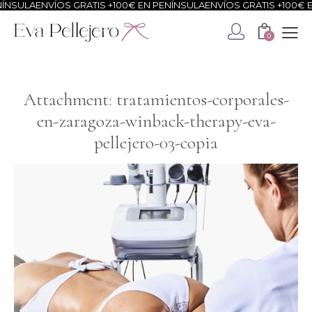
NSULA
ENVÍOS GRATIS +100€ EN PENÍNSULA
ENVÍOS GRATIS +100€ EN
0
Attachment: tratamientos-corporales-
en-zaragoza-winback-therapy-eva-
pellejero-03-copia