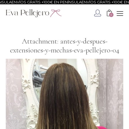
SULA
ENVÍOS GRATIS +100€ EN PENÍNSULA
ENVÍOS GRATIS +100€ EN 
0
Attachment: antes-y-despues-
extensiones-y-mechas-eva-pellejero-04