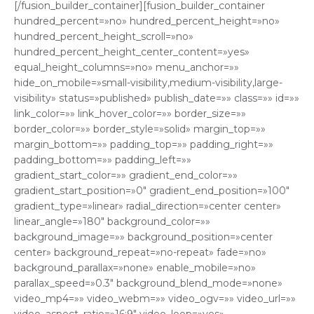
[/fusion_builder_container][fusion_builder_container
hundred_percent=»no» hundred_percent_height=»no»
hundred_percent_height_scroll=»no»
hundred_percent_height_center_content=»yes»
equal_height_columns=»no» menu_anchor=»»
hide_on_mobile=»small-visibility,medium-visibility,large-
visibility» status=»published» publish_date=»» class=»» id=»»
link_color=»» link_hover_color=»» border_size=»»
border_color=»» border_style=»solid» margin_top=»»
margin_bottom=»» padding_top=»» padding_right=»»
padding_bottom=»» padding_left=»»
gradient_start_color=»» gradient_end_color=»»
gradient_start_position=»0″ gradient_end_position=»100″
gradient_type=»linear» radial_direction=»center center»
linear_angle=»180″ background_color=»»
background_image=»» background_position=»center
center» background_repeat=»no-repeat» fade=»no»
background_parallax=»none» enable_mobile=»no»
parallax_speed=»0.3″ background_blend_mode=»none»
video_mp4=»» video_webm=»» video_ogv=»» video_url=»»