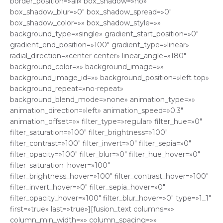
border_position=»all» box_shadow=»no»
box_shadow_blur=»0″ box_shadow_spread=»0″
box_shadow_color=»» box_shadow_style=»»
background_type=»single» gradient_start_position=»0″
gradient_end_position=»100″ gradient_type=»linear»
radial_direction=»center center» linear_angle=»180″
background_color=»» background_image=»»
background_image_id=»» background_position=»left top»
background_repeat=»no-repeat»
background_blend_mode=»none» animation_type=»»
animation_direction=»left» animation_speed=»0.3″
animation_offset=»» filter_type=»regular» filter_hue=»0″
filter_saturation=»100″ filter_brightness=»100″
filter_contrast=»100″ filter_invert=»0″ filter_sepia=»0″
filter_opacity=»100″ filter_blur=»0″ filter_hue_hover=»0″
filter_saturation_hover=»100″
filter_brightness_hover=»100″ filter_contrast_hover=»100″
filter_invert_hover=»0″ filter_sepia_hover=»0″
filter_opacity_hover=»100″ filter_blur_hover=»0″ type=»1_1″
first=»true» last=»true»][fusion_text columns=»»
column_min_width=»» column_spacing=»»