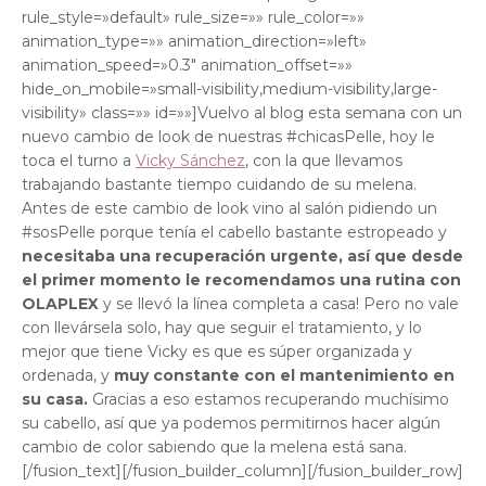
rule_style=»default» rule_size=»» rule_color=»»
animation_type=»» animation_direction=»left»
animation_speed=»0.3″ animation_offset=»»
hide_on_mobile=»small-visibility,medium-visibility,large-
visibility» class=»» id=»»]Vuelvo al blog esta semana con un
nuevo cambio de look de nuestras #chicasPelle, hoy le
toca el turno a
Vicky Sánchez
,
c
on la que llevamos
trabajando bastante tiempo cuidando de su melena.
Antes de este cambio de look vino al salón pidiendo un
#sosPelle porque tenía el cabello bastante estropeado y
necesitaba una recuperación urgente, así que desde
el primer momento le recomendamos una rutina con
OLAPLEX
y se llevó la línea completa a casa! Pero no vale
con llevársela solo, hay que seguir el tratamiento, y lo
mejor que tiene Vicky es que es súper organizada y
ordenada, y
muy constante con el mantenimiento en
su casa.
Gracias a eso estamos recuperando muchísimo
su cabello, así que ya podemos permitirnos hacer algún
cambio de color sabiendo que la melena está sana.
[/fusion_text][/fusion_builder_column][/fusion_builder_row]