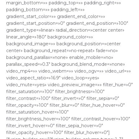
margin_bottom=»» padding_top=»» padding_right=»»
padding_bottom=»» padding_left=»»
gradient_start_color=»» gradient_end_color=»»
gradient_start_position=»0″ gradient_end_position=»100″
gradient_type=»linear» radial_direction=»center center»
linear_angle=»180″ background_color=»»
background_image=»» background_position=»center
center» background_repeat=»no-repeat» fade=»no»
background_parallax=»none» enable_mobile=»no»
parallax_speed=»0.3″ background_blend_mode=»none»
video_mp4=»» video_webm=»» video_ogv=»» video_url=»»
video_aspect_ratio=»16:9″ video_loop=»yes»
video_mute=»yes» video_preview_image=»» filter_hue=»0″
filter_saturation=»100″ filter_brightness=»100″
filter_contrast=»100″ filter_invert=»0″ filter_sepia=»0″
filter_opacity=»100″ filter_blur=»0″ filter_hue_hover=»0″
filter_saturation_hover=»100″
filter_brightness_hover=»100″ filter_contrast_hover=»100″
filter_invert_hover=»0″ filter_sepia_hover=»0″
filter_opacity_hover=»100″ filter_blur_hover=»0″]