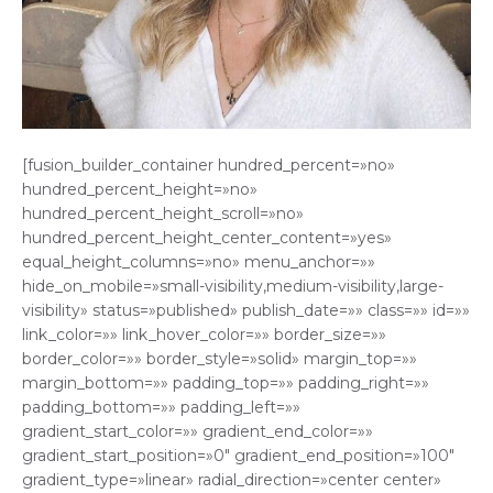
[fusion_builder_container hundred_percent=»no»
hundred_percent_height=»no»
hundred_percent_height_scroll=»no»
hundred_percent_height_center_content=»yes»
equal_height_columns=»no» menu_anchor=»»
hide_on_mobile=»small-visibility,medium-visibility,large-
visibility» status=»published» publish_date=»» class=»» id=»»
link_color=»» link_hover_color=»» border_size=»»
border_color=»» border_style=»solid» margin_top=»»
margin_bottom=»» padding_top=»» padding_right=»»
padding_bottom=»» padding_left=»»
gradient_start_color=»» gradient_end_color=»»
gradient_start_position=»0″ gradient_end_position=»100″
gradient_type=»linear» radial_direction=»center center»