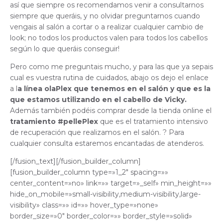
así que siempre os recomendamos venir a consultarnos
siempre que queráis, y no olvidar preguntarnos cuando
vengais al salón a cortar o a realizar cualquier cambio de
look; no todos los productos valen para todos los cabellos
según lo que queráis conseguir!
Pero como me preguntais mucho, y para las que ya sepais
cual es vuestra rutina de cuidados, abajo os dejo el enlace
a l
a línea olaPlex que tenemos en el salón y que es la
que estamos utilizando en el cabello de Vicky.
Además también podéis comprar desde la tienda online el
tratamiento #pellePlex
que es el tratamiento intensivo
de recuperación que realizamos en el salón. ? Para
cualquier consulta estaremos encantadas de atenderos.
[/fusion_text][/fusion_builder_column]
[fusion_builder_column type=»1_2″ spacing=»»
center_content=»no» link=»» target=»_self» min_height=»»
hide_on_mobile=»small-visibility,medium-visibility,large-
visibility» class=»» id=»» hover_type=»none»
border_size=»0″ border_color=»» border_style=»solid»