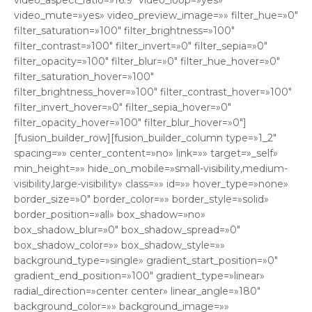
video_aspect_ratio=»16:9″ video_loop=»yes»
video_mute=»yes» video_preview_image=»» filter_hue=»0″
filter_saturation=»100″ filter_brightness=»100″
filter_contrast=»100″ filter_invert=»0″ filter_sepia=»0″
filter_opacity=»100″ filter_blur=»0″ filter_hue_hover=»0″
filter_saturation_hover=»100″
filter_brightness_hover=»100″ filter_contrast_hover=»100″
filter_invert_hover=»0″ filter_sepia_hover=»0″
filter_opacity_hover=»100″ filter_blur_hover=»0″]
[fusion_builder_row][fusion_builder_column type=»1_2″
spacing=»» center_content=»no» link=»» target=»_self»
min_height=»» hide_on_mobile=»small-visibility,medium-
visibility,large-visibility» class=»» id=»» hover_type=»none»
border_size=»0″ border_color=»» border_style=»solid»
border_position=»all» box_shadow=»no»
box_shadow_blur=»0″ box_shadow_spread=»0″
box_shadow_color=»» box_shadow_style=»»
background_type=»single» gradient_start_position=»0″
gradient_end_position=»100″ gradient_type=»linear»
radial_direction=»center center» linear_angle=»180″
background_color=»» background_image=»»