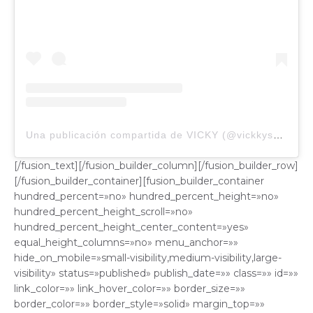
Una publicación compartida de VICKY (@vickkysanchez)
[/fusion_text][/fusion_builder_column][/fusion_builder_row]
[/fusion_builder_container][fusion_builder_container
hundred_percent=»no» hundred_percent_height=»no»
hundred_percent_height_scroll=»no»
hundred_percent_height_center_content=»yes»
equal_height_columns=»no» menu_anchor=»»
hide_on_mobile=»small-visibility,medium-visibility,large-
visibility» status=»published» publish_date=»» class=»» id=»»
link_color=»» link_hover_color=»» border_size=»»
border_color=»» border_style=»solid» margin_top=»»