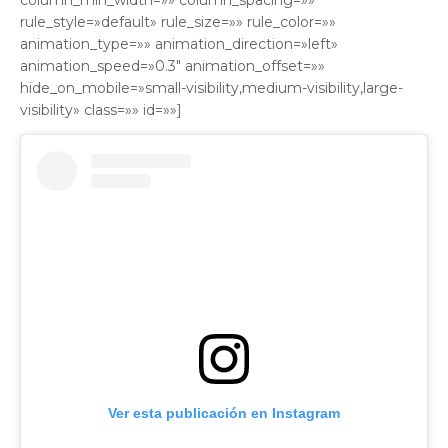
column_min_width=»» column_spacing=»»
rule_style=»default» rule_size=»» rule_color=»»
animation_type=»» animation_direction=»left»
animation_speed=»0.3″ animation_offset=»»
hide_on_mobile=»small-visibility,medium-visibility,large-
visibility» class=»» id=»»]
Ver esta publicación en Instagram