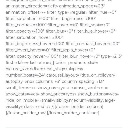
animation_direction=»left» animation_speed=»0.3″
animation_offset=»» filter_type=»regular» filter_hue=»0″
filter_saturation=»100″ filter_brightness=»100″
filter_contrast=»100″ filter_invert=»0″ filter_sepia=»0″
filter_opacity=»100″ filter_blur=»0″ filter_hue_hover=»0″
filter_saturation_hover=»100″
filter_brightness_hover=»100″ filter_contrast_hover=»100″
filter_invert_hover=»0″ filter_sepia_hover=»0″
filter_opacity_hover=»100″ filter_blur_hover=»0″ type=»2_3″
first=»false» last=»true»][fusion_products_slider
picture_size=»fixed» cat_slug=»olaplex»
number_posts=»24″ carousel_layout=»title_on_rollover»
autoplay=»no» columns=»3″ column_spacing=»13″
scroll_items=»» show_nav=»yes» mouse_scroll=»no»
show_cats=»yes» show_price=»yes» show_buttons=»yes»
hide_on_mobile=»small-visibility,medium-visibility,large-
visibility» class=»» id=»» /][/fusion_builder_column]
[/fusion_builder_row][/fusion_builder_container]