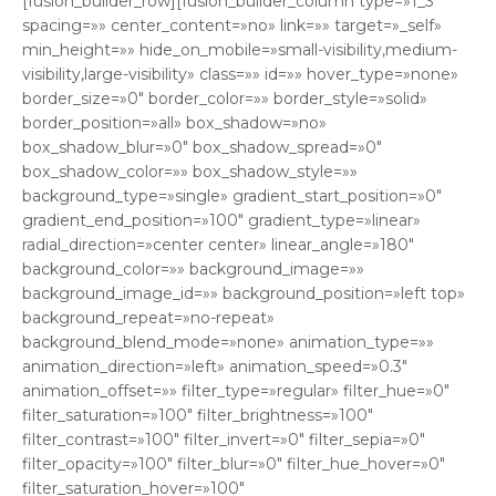
[fusion_builder_row][fusion_builder_column type=»1_3″
spacing=»» center_content=»no» link=»» target=»_self»
min_height=»» hide_on_mobile=»small-visibility,medium-
visibility,large-visibility» class=»» id=»» hover_type=»none»
border_size=»0″ border_color=»» border_style=»solid»
border_position=»all» box_shadow=»no»
box_shadow_blur=»0″ box_shadow_spread=»0″
box_shadow_color=»» box_shadow_style=»»
background_type=»single» gradient_start_position=»0″
gradient_end_position=»100″ gradient_type=»linear»
radial_direction=»center center» linear_angle=»180″
background_color=»» background_image=»»
background_image_id=»» background_position=»left top»
background_repeat=»no-repeat»
background_blend_mode=»none» animation_type=»»
animation_direction=»left» animation_speed=»0.3″
animation_offset=»» filter_type=»regular» filter_hue=»0″
filter_saturation=»100″ filter_brightness=»100″
filter_contrast=»100″ filter_invert=»0″ filter_sepia=»0″
filter_opacity=»100″ filter_blur=»0″ filter_hue_hover=»0″
filter_saturation_hover=»100″