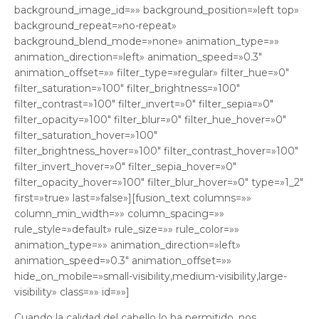
background_image_id=»» background_position=»left top»
background_repeat=»no-repeat»
background_blend_mode=»none» animation_type=»»
animation_direction=»left» animation_speed=»0.3″
animation_offset=»» filter_type=»regular» filter_hue=»0″
filter_saturation=»100″ filter_brightness=»100″
filter_contrast=»100″ filter_invert=»0″ filter_sepia=»0″
filter_opacity=»100″ filter_blur=»0″ filter_hue_hover=»0″
filter_saturation_hover=»100″
filter_brightness_hover=»100″ filter_contrast_hover=»100″
filter_invert_hover=»0″ filter_sepia_hover=»0″
filter_opacity_hover=»100″ filter_blur_hover=»0″ type=»1_2″
first=»true» last=»false»][fusion_text columns=»»
column_min_width=»» column_spacing=»»
rule_style=»default» rule_size=»» rule_color=»»
animation_type=»» animation_direction=»left»
animation_speed=»0.3″ animation_offset=»»
hide_on_mobile=»small-visibility,medium-visibility,large-
visibility» class=»» id=»»]
Cuando la calidad del cabello lo ha permitido, nos