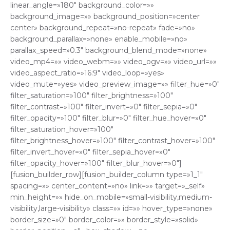
linear_angle=»180″ background_color=»»
background_image=»» background_position=»center
center» background_repeat=»no-repeat» fade=»no»
background_parallax=»none» enable_mobile=»no»
parallax_speed=»0.3″ background_blend_mode=»none»
video_mp4=»» video_webm=»» video_ogv=»» video_url=»»
video_aspect_ratio=»16:9″ video_loop=»yes»
video_mute=»yes» video_preview_image=»» filter_hue=»0″
filter_saturation=»100″ filter_brightness=»100″
filter_contrast=»100″ filter_invert=»0″ filter_sepia=»0″
filter_opacity=»100″ filter_blur=»0″ filter_hue_hover=»0″
filter_saturation_hover=»100″
filter_brightness_hover=»100″ filter_contrast_hover=»100″
filter_invert_hover=»0″ filter_sepia_hover=»0″
filter_opacity_hover=»100″ filter_blur_hover=»0″]
[fusion_builder_row][fusion_builder_column type=»1_1″
spacing=»» center_content=»no» link=»» target=»_self»
min_height=»» hide_on_mobile=»small-visibility,medium-
visibility,large-visibility» class=»» id=»» hover_type=»none»
border_size=»0″ border_color=»» border_style=»solid»