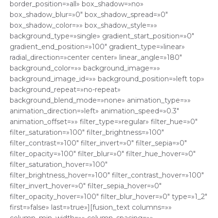
border_position=»all» box_shadow=»no»
box_shadow_blur=»0″ box_shadow_spread=»0″
box_shadow_color=»» box_shadow_style=»»
background_type=»single» gradient_start_position=»0″
gradient_end_position=»100″ gradient_type=»linear»
radial_direction=»center center» linear_angle=»180″
background_color=»» background_image=»»
background_image_id=»» background_position=»left top»
background_repeat=»no-repeat»
background_blend_mode=»none» animation_type=»»
animation_direction=»left» animation_speed=»0.3″
animation_offset=»» filter_type=»regular» filter_hue=»0″
filter_saturation=»100″ filter_brightness=»100″
filter_contrast=»100″ filter_invert=»0″ filter_sepia=»0″
filter_opacity=»100″ filter_blur=»0″ filter_hue_hover=»0″
filter_saturation_hover=»100″
filter_brightness_hover=»100″ filter_contrast_hover=»100″
filter_invert_hover=»0″ filter_sepia_hover=»0″
filter_opacity_hover=»100″ filter_blur_hover=»0″ type=»1_2″
first=»false» last=»true»][fusion_text columns=»»