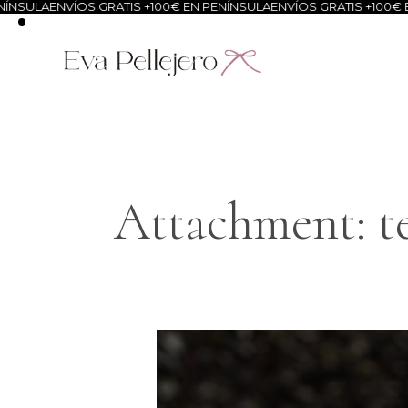
A
ENVÍOS GRATIS +100€ EN PENÍNSULA
ENVÍOS GRATIS +100€ EN PEN
Attachment: t