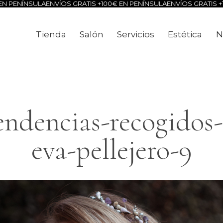
ÍNSULA
ENVÍOS GRATIS +100€ EN PENÍNSULA
ENVÍOS GRATIS +100€ E
Tienda
Salón
Servicios
Estética
N
Tienda
Salón
Servicios
Estéti
endencias-recogidos-
eva-pellejero-9