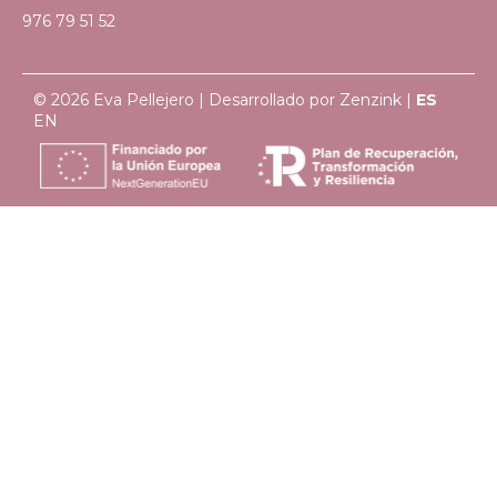
976 79 51 52
© 2026 Eva Pellejero | Desarrollado por
Zenzink
|
ES
EN