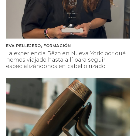
EVA PELLEJERO
,
FORMACIÓN
La experiencia Rëzo en Nueva York: por qué
hemos viajado hasta allí para seguir
especializándonos en cabello rizado