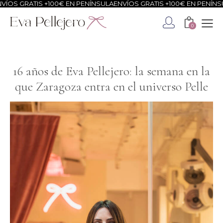
ATIS +100€ EN PENÍNSULA
ENVÍOS GRATIS +100€ EN PENÍNSULA
ENVÍ
0
16 años de Eva Pellejero: la semana en la
que Zaragoza entra en el universo Pelle