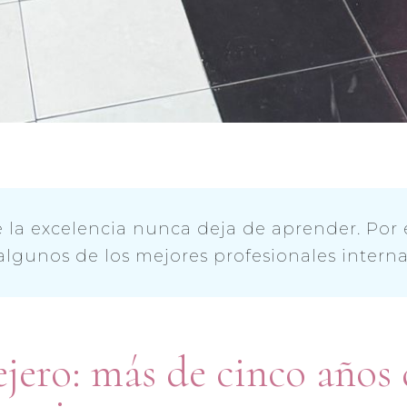
 la excelencia nunca deja de aprender. Por
lgunos de los mejores profesionales internac
ejero: más de cinco años 