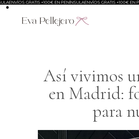
RATIS +100€ EN PENÍNSULA
ENVÍOS GRATIS +100€ EN PENÍNSULA
ENV
Así vivimos u
en Madrid: f
para n