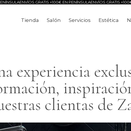
ÍOS GRATIS +100€ EN PENÍNSULA
ENVÍOS GRATIS +100€ EN PENÍNSU
Tienda
Salón
Servicios
Estética
N
Tienda
Salón
Servicios
Estéti
na experiencia exclu
ormación, inspiración
uestras clientas de Z