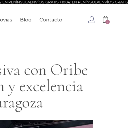
LA
ENVÍOS GRATIS +100€ EN PENÍNSULA
ENVÍOS GRATIS +100€ EN P
ovias
Blog
Contacto
0
ca
Novias
Blog
Contacto
0
siva con Oribe
 y excelencia
aragoza