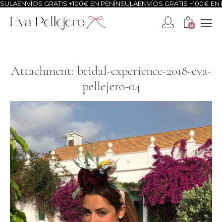
ULA
ENVÍOS GRATIS +100€ EN PENÍNSULA
ENVÍOS GRATIS +100€ EN P
0
Attachment: bridal-experience-2018-eva-
pellejero-04