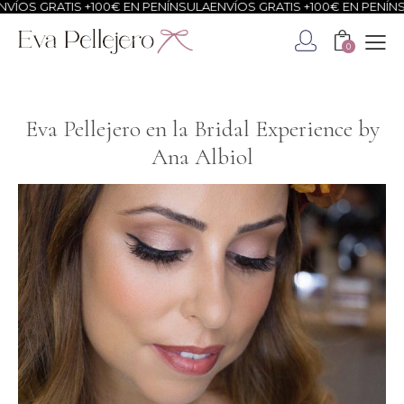
IS +100€ EN PENÍNSULA
ENVÍOS GRATIS +100€ EN PENÍNSULA
ENVÍOS
0
Eva Pellejero en la Bridal Experience by
Ana Albiol