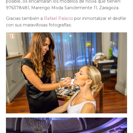
posible, os encantarán los modelos de novia que tienen:
976378481, Marengo Moda Sanclemente 11, Zaragoza.
Gracias también a
Rafael Palacio
por inmortalizar el desfile
con sus maravillosas fotografías: