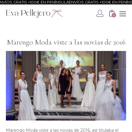
TIS +100€ EN PENÍNSULA
ENVÍOS GRATIS +100€ EN PENÍNSULA
ENVÍO
0
Marengo Moda viste a las novias de 2016
Marengo Moda viste a las novias de 2016, así titulaba el