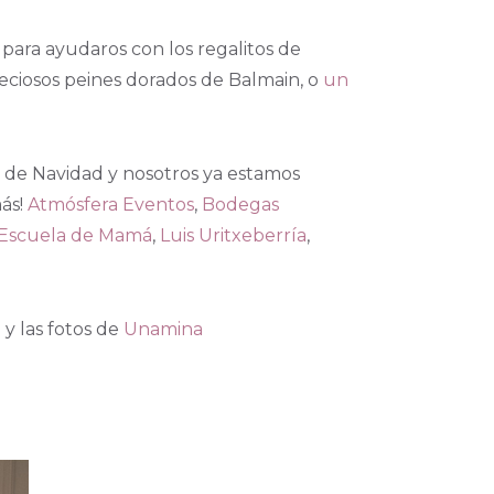
Y para ayudaros con los regalitos de
eciosos peines dorados de Balmain, o
un
a de Navidad y nosotros ya estamos
más!
Atmósfera Eventos
,
Bodegas
 Escuela de Mamá
,
Luis Uritxeberría
,
o
y las fotos de
Unamina