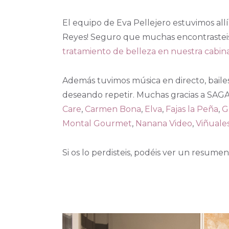
El equipo de Eva Pellejero estuvimos allí 
Reyes! Seguro que muchas encontrasteis b
tratamiento de belleza en nuestra cabina
Además tuvimos música en directo, bailes
deseando repetir. Muchas gracias a SAGA
Care
,
Carmen Bona
,
Elva
,
Fajas la Peña
,
G
Montal Gourmet
,
Nanana Video
,
Viñuale
Si os lo perdisteis, podéis ver un resume