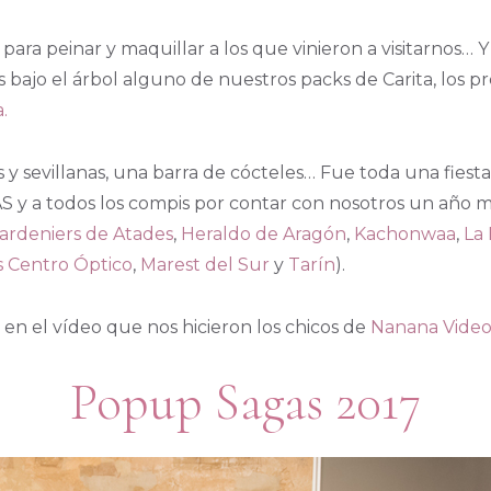
para peinar y maquillar a los que vinieron a visitarnos… 
ajo el árbol alguno de nuestros packs de Carita, los pr
.
 y sevillanas, una barra de cócteles… Fue toda una fiest
S y a todos los compis por contar con nosotros un año 
ardeniers de Atades
,
Heraldo de Aragón
,
Kachonwaa
,
La
s Centro Óptico
,
Marest del Sur
y
Tarín
).
n en el vídeo que nos hicieron los chicos de
Nanana Vide
Popup Sagas 2017