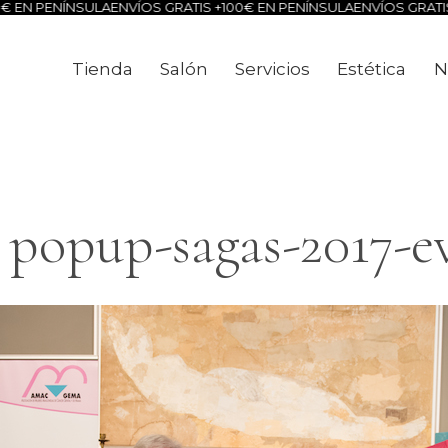
 EN PENÍNSULA
ENVÍOS GRATIS +100€ EN PENÍNSULA
ENVÍOS GRATIS 
Tienda
Salón
Servicios
Estética
N
Tienda
Salón
Servicios
Estéti
popup-sagas-2017-ev