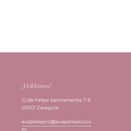
¿Hablamos?
C/ de Felipe Sanclemente 7-9
50001 Zaragoza
evapellejero@evapellejero.co
m