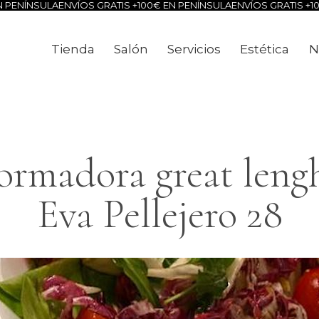
ÍNSULA
ENVÍOS GRATIS +100€ EN PENÍNSULA
ENVÍOS GRATIS +100€ E
Tienda
Salón
Servicios
Estética
N
Tienda
Salón
Servicios
Estéti
ormadora great lengh
Eva Pellejero 28