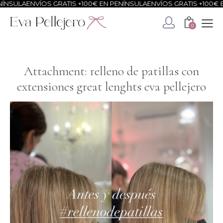
ÍNSULA
ENVÍOS GRATIS +100€ EN PENÍNSULA
ENVÍOS GRATIS +100€ E
0
Attachment: relleno de patillas con
extensiones great lenghts eva pellejero