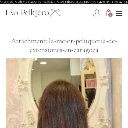
NSULA
ENVÍOS GRATIS +100€ EN PENÍNSULA
ENVÍOS GRATIS +100€ EN
0
Attachment: la-mejor-peluquería-de-
extensiones-en-zaragoza